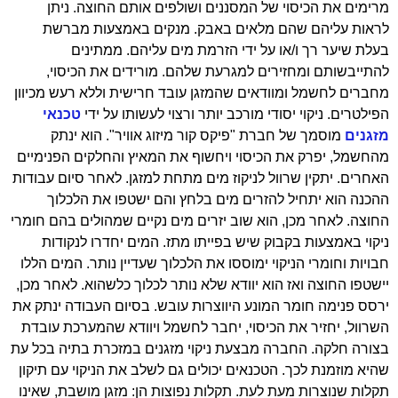
מרימים את הכיסוי של המסננים ושולפים אותם החוצה. ניתן
לראות עליהם שהם מלאים באבק. מנקים באמצעות מברשת
בעלת שיער רך ו/או על ידי הזרמת מים עליהם. ממתינים
להתייבשותם ומחזירים למגרעת שלהם. מורידים את הכיסוי,
מחברים לחשמל ומוודאים שהמזגן עובד חרישית וללא רעש מכיוון
הפילטרים. ניקוי יסודי מורכב יותר ורצוי לעשותו על ידי
טכנאי
מזגנים
מוסמך של חברת "פיקס קור מיזוג אוויר". הוא ינתק
מהחשמל, יפרק את הכיסוי ויחשוף את המאיץ והחלקים הפנימיים
האחרים. יתקין שרוול לניקוז מים מתחת למזגן. לאחר סיום עבודות
ההכנה הוא יתחיל להזרים מים בלחץ והם ישטפו את הלכלוך
החוצה. לאחר מכן, הוא שוב יזרים מים נקיים שמהולים בהם חומרי
ניקוי באמצעות בקבוק שיש בפייתו מתז. המים יחדרו לנקודות
חבויות וחומרי הניקוי ימוססו את הלכלוך שעדיין נותר. המים הללו
יישטפו החוצה ואז הוא יוודא שלא נותר לכלוך כלשהוא. לאחר מכן,
ירסס פנימה חומר המונע היווצרות עובש. בסיום העבודה ינתק את
השרוול, יחזיר את הכיסוי, יחבר לחשמל ויוודא שהמערכת עובדת
בצורה חלקה. החברה מבצעת ניקוי מזגנים במזכרת בתיה בכל עת
שהיא מוזמנת לכך. הטכנאים יכולים גם לשלב את הניקוי עם תיקון
תקלות שנוצרות מעת לעת. תקלות נפוצות הן: מזגן מושבת, שאינו