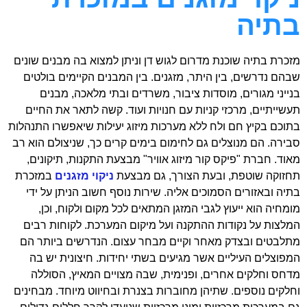
בתיה
מזכרת בתיה שוכנת מדרום לגוש דן וניתן למצוא בה מבנים שונים
שבהם נדרשים, בין היתר, מזגנים. בין המבנים הקיימים בולטים
בנייני מגורים, מוסדות ציבור, משרדים ובתי מלאכה, מבנים
תעשייתיים, מרכזי קניות עם חנויות ועוד. קשה לתאר את החיים
בתוכם בקיץ חם ולח ללא מערכות מיזוג יעילות שיאפשרו התנהלות
סבירה. הם מנוצלים גם לחימום בימים קרים כך, שניצולם הוא רב
מאוד. חברת "פיקס קור מיזוג אוויר" מבצעת התקנות, תיקונים,
תחזוקה שוטפת, ובעת הצורך, גם מבצעת
ניקוי מזגנים
במזכרת
בתיה ובאזורים הסמוכים אליה. שירות נוסף חשוב הניתן על ידי
מומחיה הוא ייעוץ לגבי המזגן המתאים לכל מקום ולקוח, וכן,
המלצות על נקודות ההתקנה ועל מיקום המערכת. לקוחות רבים
מתלבטים ובצדק מאחר וקיים מבחר עצום. הנדרשים ביותר הם
המפוצלים העיליים אשר מגיעים בשתי יחידות. חיצונית יש בה
מדחס וחלקים אחרים, ופנימית, שבה מצויים המאיץ, הסוללה
וחלקים נוספים. שתיהן מחוברות בצנרת ובחיווט מיוחד. מבחינים