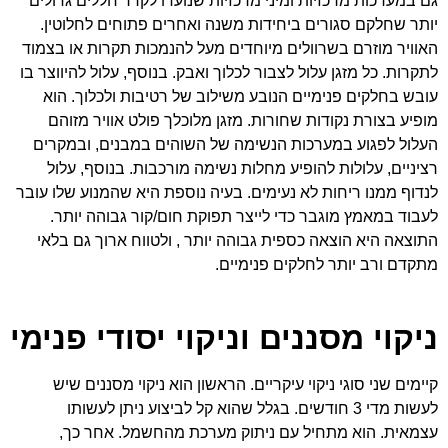
גם במערכות מרכזיות ומיני מרכזיות שנועדו לקרר חללים גדולים
יותר שחלקם סגורים ביחידות משנה ואחרים פתוחים לחלוטין.
האוויר מוזרם בשרוולים מיוחדים מעל להנמכות תקרות או בצמוד
לתקרות. כל מזגן עלול לצבור לכלוך ואבק. בנוסף, עלול להיווצר בו
עובש בחלקים פנימיים הנובע משילוב של רטיבות ולכלוך. הוא
מופיע בצורת נקודות שחורות. מזגן מלוכלך פולט אוויר מזוהם
העלול לפגוע במערכות הנשימה של השוהים במבנים, ובמקרים
רציניים, עלולות להופיע מחלות נשימה מורכבות. בנוסף, עלול
לנדוף ממנו ריחות לא נעימים. בעיה נוספת היא שהמנוע שלו עובר
לעבוד במאמץ מוגבר כדי לייצר תפוקת חום/קור גבוהה יותר.
התוצאה היא הוצאה כספית גבוהה יותר , ולטווח ארוך גם בלאי
מתקדם ורב יותר לחלקים פנימיים.
ניקוי מסננים וניקוי יסודי פנימי
קיימים שני סוגי ניקוי עיקריים. הראשון הוא ניקוי מסננים שיש
לעשות מדי 3 חודשים. בגלל שהוא קל לביצוע ניתן לעשותו
עצמאית. הוא מתחיל עם ניתוק מערכת מהחשמל. אחר כך,