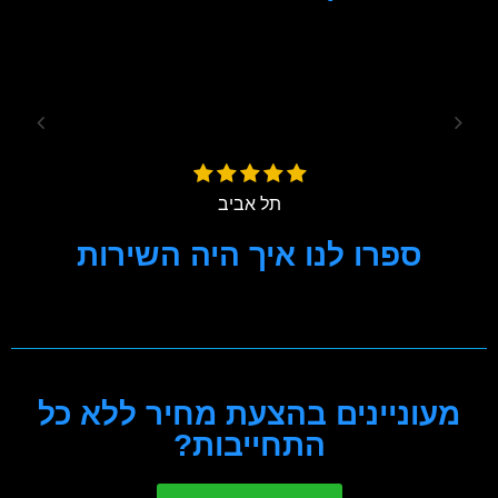
שני מתל אביב
מומלץ
הגיע בזמן ונתן לי ייעוץ מקצועי ואמין.
עומרי 
שני
תל אביב
ספרו לנו איך היה השירות
[pojo-form id="66"]
מעוניינים בהצעת מחיר ללא כל
התחייבות?