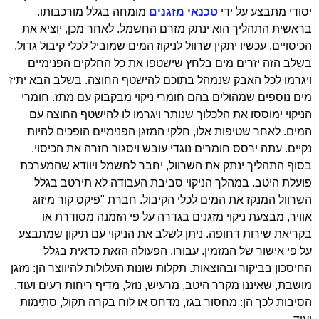
יסודי מתבצע על ידי
טכנאי מזגנים
מומחה בגלל מורכבותו.
בראשית התהליך הוא ינתק מזרם החשמל. לאחר מכן, יוציא את
הכיסויים. עכשיו יתקין שרוול לניקוז המים שמוביל לכלי קיבול גדול.
בשלב הזה יזרים מים בלחץ שישטפו את כל החלקים הפנימיים
ויגרמו לכל האבק שנמהל בתוכם להישטף החוצה. בשלב הבא יתיז
מים נוספים שמהולים בהם חומרי ניקוי מבקבוק עם מתז. חומרי
הניקוי ימוססו את הלכלוך שנותר ויגרמו לו להישטף החוצה עם
המים. לאחר שטיפות אלו, חלקי המזגן הפנימיים הופכים להיות
נקיים. עתה ירסס חומרים נוגדי עובש ויסגור חזרה את הכיסוי.
בסוף התהליך ינתק את השרוול, יחבר לחשמל ויוודא שהמערכת
פועלת היטב. במהלך הניקוי סביבת העבודה לא תירטב בגלל
השרוול המנקז את המים לכלי הקיבול. חברת "פיקס קור מיזוג
אוויר, מבצעת ניקוי מזגנים בגדרה על פי הזמנה מסודרת או
בקריאת שירות דחופה. ניתן לשלב את הניקוי עם תיקון שמתבצע
על פי אישור של המזמין. עבורו, הפעולה הזאת כדאית בגלל
החיסכון בביקור ובהוצאות. תקלות שונות העלולות להיווצר הן: מזגן
מושבת, שאיננו מקרר היטב, מרעיש, נוזל, מדיף ריחות רעים ועוד.
הסיבות לכך הן: מחסור בגז, מדחס או לוח בקרה תקול, סתימות