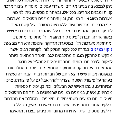
גדרה ממוקמת בשפלת החוף הדרומית והיא מתפתחת כל העת.
ניתן למצוא בה בנייני מגורים, משרדי עסקים, מוסדות ציבור מרכזי
קניות ומבנים אחרים. בכל אלו, ובאחרים נוספים, ניתן למצוא
מערכות מיזוג אוויר מגוונות, ובין היתר מזגנים מפוצלים, מערכות
מיני מרכזיות ומרכזיות ועוד. ללא מיזוג מסודר ויעיל קשה מאוד
לתפקד בתוך המבנים בימי קיץ בעלי עומסי חום כבדים כפי שיש
באזור גדרה. חברת "פיקס קור מיזוג אוויר" מתקינה, מתקנת,
ומתחזקת מערכות אלו. במסגרת תחזוקה שוטפת היא אף מבצעת
ניקוי מזגנים
בגדרה לכל לקוח הנזקק לזה. לקוחות רבים אשר
מבקשים להתקין מזגנים מתלבטים לגבי האחד המתאים ביותר
למקום ולצרכיהם. מומחי החברה יכולים להמליץ על הדגם
המתאים ובעל תפוקת החום/קור המתאימים ביותר. ההתלבטות
במקומה מכיוון שיש היצע רחב של חברות רבות. הבחירה נעשית
בעיקר על פי גודל השטח שצריך לקרר אבל גם על פי צורתו, צרכיו
המיוחדים, טעמו האישי של הבעלים, וכמובן, יכולות כספיות.
מבחינים, איפה, במזגנים מגוונים שהנפוצים ביותר הם המפוצלים
העיליים. הם מגיעים בשתי יחידות. חיצונית – הכוללת את המדחס
וחלקים אחרים והפנימית אשר בה נמצאים המאיץ, הסוללה
וחלקים נוספים. שתי היחידות מחוברות ביניהן בצנרת מתאימה.