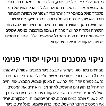
כל מזגן עלול לצבור לכלוך, אבק, חול וכדומה. במזגנים רבים נוצר
גם עובש שמקורו ברטיבות המהולה בלכלוך ואבק. מנוע של מזגן
מלוכלך פועל במאמץ גדול יותר וכדי לשמור על תפוקת חום/קור
טובה הוא צורך אנרגית חשמל גבוהה. דבר המייקר את עלויות
השימוש. בנוסף, האוויר המזוהם הנפלט ממנו אינו טוב למערכות
הנשימה ועלולות להיווצר מחלות נשימה מורכבות. בנוסף, עלולים
לצאת ממנו ריחות נעים. בשל כל המפגעים הללו, ואחרים נוספים,
יש צורך לנקות אותו על בסיס קבוע.
ניקוי מסננים וניקוי יסודי פנימי
מבחינים בשני סוגי ניקוי שיש לבצע. ניקוי מסננים שמומלץ לעשותו
כל כ3 חודשים וניקוי יסודי פנימי שמומלץ כל כשנה. ניקוי מסננים
נחשב לפשוט יותר וניתן להיעשות באופן עצמאי. המבצע אותו חייב
להתחיל בניתוק זרם החשמל. לאחר מכן, הוא ירים את המכסים
מעל למסננים ויוציאם. הוא יכול לנקותם עם מברשת עם שיער רך
ו/או לשטוף אותם במים זורמים. לאחר ייבושם יחזיר למקומם, יוריד
את המכסים ויחבר לחשמל. כעת יבדוק שהמזגן פועל היטב. ניקוי