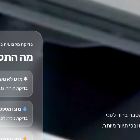
בדיקה מקצועית ב
מה התק
❄ מזגן לא מק
בדיקת קירור, גז,
מזגן מטפט
סבר ברור לפני
בדיקת ניקוז, לכל
בלי תיווך מיותר.
מזגן מקצר