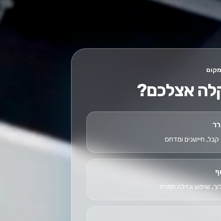
מקום
לה אצלכם?
רר
 קבל, חיישנים ומדחס
ף
וך, שיפוע ונזילה חוזרת