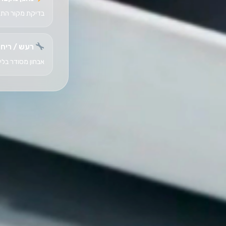
בדיקת מקור התק
רעש / ריח 
אבחון מסודר בלי