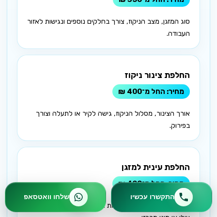
סוג המזגן, מצב הניקוז, צורך בחלקים נוספים ונגישות לאזור
העבודה.
החלפת צינור ניקוז
החל מ־400 ₪
אורך הצינור, מסלול הניקוז, גישה לקיר או לתעלה וצורך
בפירוק.
החלפת עינית למזגן
החל מ־400 ₪
התקשרו עכשיו
שלחו וואטסאפ
סוג המזגן, דגם העינית, זמינות החלק והאם מדובר במזגן