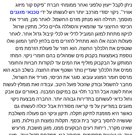
ניתן לקבל ייעוץ טלפוני ואחר ממומחי חברת "פיקס קור מיזוג
אוויר". ניקוי יסודי מורכב יותר ויש לעשותו על ידי
טכנאי מזגנים
מוסמך. תחילה הוא מנתק מזרם החשמל. לאחר מכן, מוריד את
הכיסוי החיצוני עד שהמאיץ והסוללה גלויים כליל, מתקין שרוול
לניקוז מתחת למזגן המוביל לדלי או לכלי קיבול גדול אחר. לאחר
פעולות הכנה אלו הוא מתחיל להזרים מים בלחץ לתוך המזגן ואלו
שוטפים את הלכלוך החוצה. הוא חוזר על פעולת הזרמת מים
נוספת באמצעות בקבוק מים שמהולים בהם חומרי ניקוי. המתז
המותקן על הבקבוק מזליף את המים עד לנקודות חבויות והחומר
ממיס את הלכלוך שעדיין נותר ושוטף אותו החוצה. בשלב הבא הוא
מרסס חומר המונע עובש. סוגר את הכיסוי, מוריד את השרוול,
מחבר לחשמל ובודק שהכול פועל היטב. עבודה זאת מומלץ לעשות
אחת לשנה אבל הדבר תלוי גם במיקום המבנה. באזורים עם אבק
וחול כדאי לעשותם בתדירות גבוהה יותר. החברה מבצעת ניקוי
מזגנים במודיעין על פי קריאה מסודרת אבל יכולה לעשותו גם
כאשר היא מוזמנת לתיקון תקלה. תיקון וניקוי הם פעולה משולבת
שעשויה לחסוך ביקור בית וכסף. תקלות נפוצות הן נזילות, מזגן
שאינו מקרר, ריחות רעים הבוקעים ממנו, מזגן מושבת, מרעיש