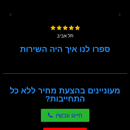
מומלץ
הגיע בזמן ונתן לי ייעוץ מקצועי ואמין.
עומרי 
שני
תל אביב
ספרו לנו איך היה השירות
[pojo-form id="66"]
מעוניינים בהצעת מחיר ללא כל
התחייבות?
חייגו עכשיו