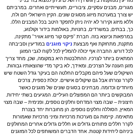
מודיעין ממוקמת בין גוש דן וירושלים וניתן למצוא בה בנייני
מגורים, מבנים עסקיים, ציבוריים, תעשייתיים ואחרים. במרביתם
יש צורך במערכות מיזוג מסוגים שונים. הקיץ הישראלי חם ולח,
וללא מיזוג וקירור לא יהיה ניתן לתפקד היטב בכל המבנים הללו.
כך, בבתים, במשרדים, בחנויות, באולמות בידור וקולנוע,
במרפאות וכיוצא בזה. חברת "פיקס קור מיזוג אוויר" מתקינה,
מתקנת, מתחזקת ואף מבצעת
ניקוי מזגנים
במודיעין וסביבתה
לכל דורש. החברה אף יכולה להמליץ לכל לקוח לגבי המזגן
המתאים ביותר לצרכיו. ההתלבטות היא במקומה, שכן, מחד צריך
מזגן העונה על הצרכים, ומאידך, לא ביקר מדי שהוצאותיו גבוהות.
השיקולים שעל פיהם מקבלים החלטה הם בעיקר גודל השטח שיש
לקרר וצורתו אבל גם שיקולים אישיים. יכולת כספית, צרכים
מיוחדים וכדומה. מבחינים בסוגים שונים של מזגנים כאשר
המבוקשים ביותר הם המפוצלים העיליים. המגיעים בשתי יחידות.
חיצונית – שבה מצוי המדחס וחלקים נוספים, ופנימית – שבה מצוי
המאיץ, הסוללה וחלקים נוספים. הן מחוברות יחד בצנרת
מתאימה. קיימות גם מערכות מרכזיות ומיני מרכזיות שאמורות
לקרר חללים פתוחים גדולים או חללים גדולים אחרים המחולקים
ביניהם ליחידות קטנות. אחד הדברים המשותפים לכל המזגנים