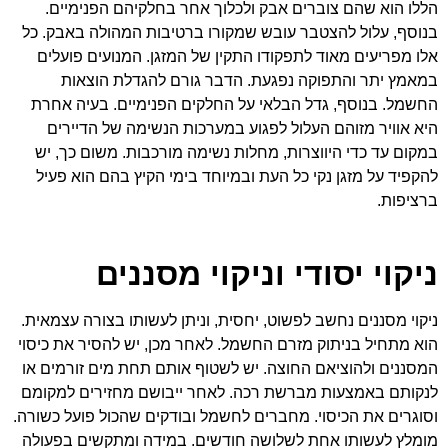
הללו הוא שהם צוברים אבק ולכלוך אחר בחלקיהם הפנימיים.
בנוסף, עלול להצטבר עובש שמקורו ברטיבות המהולה באבק. כל
אלו מפריעים מאוד לתפקודו התקין של המזגן. המנועים פועלים
במאמץ יתר והתפוקה נפגעת. הדבר גורם להגדלת הוצאות
החשמל. בנוסף, גדל הבלאי על החלקים הפנימיים. בעיה אחרת
היא אוויר מזוהם העלול לפגוע במערכות הנשימה של הדיירים
במקום עד כדי היווצרות, מחלות נשימה מורכבות. משום כך, יש
להקפיד על מזגן נקי כל העת ובמיוחד בימי הקיץ בהם הוא פעיל
ברציפות.
ניקוי יסודי וניקוי מסננים
ניקוי מסננים נחשב לפשוט, יחסית, וניתן לעשותו בצורה עצמאית.
הוא מתחיל בניתוק מזרם החשמל. לאחר מכן, יש להסיר את כיסוי
המסננים ולהוציאם החוצה. יש לשטוף אותם תחת מים זורמים או
לנקותם באמצעות מברשת רכה. לאחר ייבושם מחזירים למקומם
וסוגרים את הכיסוי. מחברים לחשמל ובודקים שהכול פועל כשורה.
מומלץ לעשותו אחת לשלושה חודשים. במידה ומתקשים בפעולה