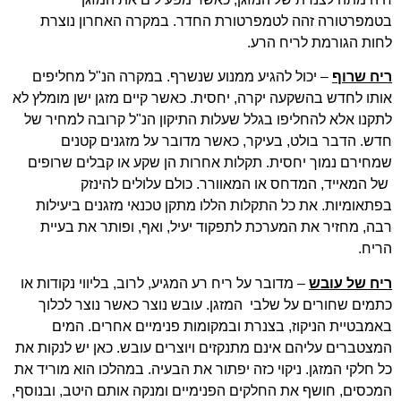
בטמפרטורה זהה לטמפרטורת החדר. במקרה האחרון נוצרת
לחות הגורמת לריח הרע.
ריח שרוף
– יכול להגיע ממנוע שנשרף. במקרה הנ"ל מחליפים
אותו לחדש בהשקעה יקרה, יחסית. כאשר קיים מזגן ישן מומלץ לא
לתקנו אלא להחליפו בגלל שעלות התיקון הנ"ל קרובה למחיר של
חדש. הדבר בולט, בעיקר, כאשר מדובר על מזגנים קטנים
שמחירם נמוך יחסית. תקלות אחרות הן שקע או קבלים שרופים
של המאייד, המדחס או המאוורר. כולם עלולים להינזק
בפתאומיות. את כל התקלות הללו מתקן טכנאי מזגנים ביעילות
רבה, מחזיר את המערכת לתפקוד יעיל, ואף, ופותר את בעיית
הריח.
ריח של עובש
– מדובר על ריח רע המגיע, לרוב, בליווי נקודות או
כתמים שחורים על שלבי המזגן. עובש נוצר כאשר נוצר לכלוך
באמבטיית הניקוז, בצנרת ובמקומות פנימיים אחרים. המים
המצטברים עליהם אינם מתנקזים ויוצרים עובש. כאן יש לנקות את
כל חלקי המזגן. ניקוי כזה יפתור את הבעיה. במהלכו הוא מוריד את
המכסים, חושף את החלקים הפנימיים ומנקה אותם היטב, ובנוסף,