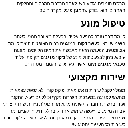
מרסס חומרים נגד עובש. לאחר הרכבת המכסים והחלקים
האחרים הוא בודק שהמזגן פועל ומקרר היטב.
טיפול מונע
קיימת דרך טובה למניעה על ידי הפעלת מאוורר המזגן לאחר
השימוש. רצוי לעשר דקות. במזגנים רבים האופציה הזאת קיימת
אוטומטית. הפעולה הזאת מייבשת את המים הקיימים ומונעת
עובש. ניתן לבצע טיפול מונע של
ניקוי מזגנים
תקופתי על ידי
טכנאי מזגנים
מיומן אשר יגיע על פי הזמנה מסודרת.
שירות מקצועי
מומלץ לקבל שירותים אלו מאת "פיקס קור" ולא לטפל עצמאית
מחשש לפגיעה במערכת. השירות מקיף וכולל גם ייעוץ, התקנה
ועוד. ברשות החברה תשתית מתאימה הכוללת ניידות שירות וצוותי
עבודה מיומנים. ייעשה שימוש אך ורק בחלקי חילוף תקניים, מה
שמבטיח פעילות מזגנים תקינה לאורך זמן ללא בלאי. כל לקוח יזכה
לשירות מקצועי עם יחס אישי.