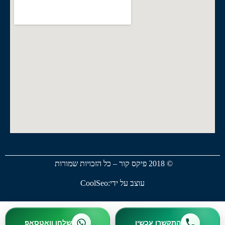
© 2018 פיקס קור – כל הזכויות שמורות
עוצב על ידי:CoolSeo
התקשרו עכשיו
שלחו וואטסאפ