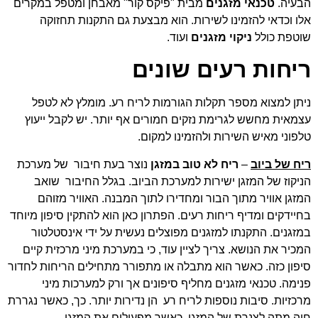
הבעיה.
טכנאי מזגנים
מבית "פיקס קור" מאבחן ומטפל במקרים
אלו וכדאי להזמינו לשירות. הוא מבצעת גם התקנות תחזוקה
שוטפת כולל
ניקוי מזגנים
ועוד.
ריחות רעים שונים
ניתן למצוא מספר תקלות הגורמות לריח רע. מומלץ לא לטפל
עצמאית מחשש לגרימת נזקים חמורים אף יותר. יש לקבל ייעוץ
טלפוני מאיש השירות ולהזמינו למקום.
ריח של ביוב
–
ריח לא טוב במזגן
נוצר בעת חיבור של מערכת
הניקוז של המזגן ישירות למערכת הביוב. בגלל החיבור שואב
המזגן אוויר מתוך הבור ומחדירו לתוך המבנה. האוויר מזוהם
בחיידקים ומדיף ריחות רעים. הפתרון כאן הוא להתקין סיפון מיוחד
במזגנים. התקנתו למזגנים מפוצלים נעשית על ידי אינסטלטור
המכיר את הנושא. צריך לציין עוד, כי במערכת מיני מרכזית קיים
סיפון כזה. כאשר הוא מתבלה או מתפורר מתחילים הריחות לחדור
פנימה. טכנאי מזגנים מחליף סיפונים אך ורק למערכות מיני
מרכזיות. סיבות נוספות לריח רע הן נדירות יותר. כך, כאשר נגררת
חיה מתה לצנרת של המזגן, כאשר מפעילים את המזגן