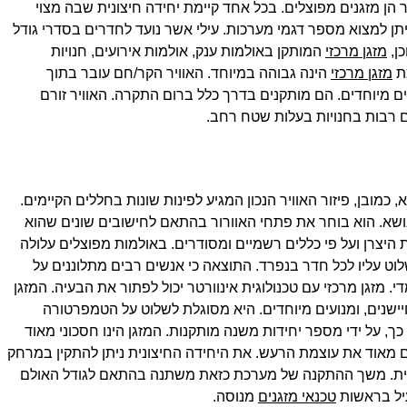
הן מזגנים מפוצלים. בכל אחד קיימת יחידה חיצונית שבה מצוי
יתן למצוא מספר דגמי מערכות. עילי אשר נועד לחדרים בסדרי גודל
כן,
מזגן מרכזי
המותקן באולמות ענק, אולמות אירועים, חנויות
כת
מזגן מרכזי
הינה גבוהה במיוחד. האוויר הקר/חם עובר בתוך
ים מיוחדים. הם מותקנים בדרך כלל ברום התקרה. האוויר זורם
 רבות בחנויות בעלות שטח רחב.
כמובן, פיזור האוויר הנכון המגיע לפינות שונות בחללים הקיימים.
שא. הוא בוחר את פתחי האוורור בהתאם לחישובים שונים שהוא
יצרן ועל פי כללים רשמיים ומסודרים. באולמות מפוצלים עלולה
לוט עליו לכל חדר בנפרד. התוצאה כי אנשים רבים מתלוננים על
מזגן מרכזי עם טכנולוגית אינוורטר יכול לפתור את הבעיה. המזגן
ישנים, ומנועים מיוחדים. היא מסוגלת לשלוט על הטמפרטורה
ך, על ידי מספר יחידות משנה מותקנות. המזגן הינו חסכוני מאוד
 מאוד את עוצמת הרעש. את היחידה החיצונית ניתן להתקין במרחק
בית. משך ההתקנה של מערכת כזאת משתנה בהתאם לגודל האולם
עיל בראשות
טכנאי מזגנים
מנוסה.