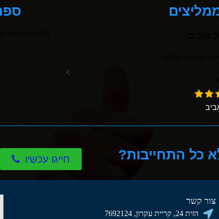
ממליצים
ספרו
[pojo-form id="66"]
ל אביב
יעוץ מקצועי ואמין.
עומרי 
י
ביב
א כל התחייבות?
חייגו עכשיו
צור קשר
הזית 24, קריית עקרון, 7692124