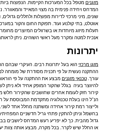
מזגנים
מטפל בכל המערכות הקיימות. הנפוצות ביותר 
המדחס ויחידה פנימית בה מצוי המאייד והמאוורר. נ
שונים, מיני מרכזי לדירות מפוצלות ולחללים גדולים, ו
אווטלט, בתי קולנוע ועוד. תפוקת החום והקור במער
תעלות מיזוג מיוחדות או בשרוולים המיוצרים מחומר
אנכית למטה ומקרר מעל ראשי השוהים. ניתן לראותם
יתרונות
מזגן מרכזי
הוא בעל יתרונות רבים. העיקרי שבהם הוא, 
ההתקנה נעשית על פי תכנית מסודרת של מומחה לנו
עורך.
טכנאי מזגנים
מבצע את ההתקנה על פי הוראות ה
להיווצר בעיה בגלל שהקור המופק אחיד ולא ניתן לש
קירור חזק לעומת אחרים שחושבים שהקירור חלש מדי. 
הנ"ל הינו בעלת טכנולוגיה מתקדמת המבוססת על חי
ולייצור רמת קירור אחידה ומשתנה מחלל אחד לשני. כ
בחשמל וניתן להתקין פתחי גריל חדשניים המפחיתים
גדול מהבית. כך לא יפריע רעש המדחס ליושבים ב
או החלל שיש לקרר. בכל מקרה, מבצע אותה צוות י