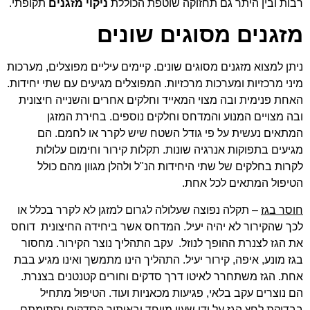
רבות ובין היתר גם תחזוקה שוטפת הכוללת
ניקוי מזגנים
תקופתי.
מזגנים מסוגים שונים
ניתן למצוא מזגנים מסוגים שונים. קיימים עיליים מפוצלים, מערכות
מיני מרכזיות ומערכות מרכזיות. המפוצלים מגיעים עם שתי יחידות.
האחת פנימית ובה מצוי המאייד וחלקים אחרים והשנייה חיצונית
ובה מצויים המנוע והמדחס וחלקים נוספים. בחירת המזגן
המתאים נעשית על פי גודל השטח שיש לקרר או לחמם. הם
מגיעים בתפוקות אנרגיה שונות. תקלות קירור וחימום עלולות
לקרות בחלקים של שתי היחידות הנ"ל ולהלן מגוון מהם כולל
הטיפול המתאים לכל אחת.
חוסר בגז
– תקלה נפוצה שעלולה לגרום למזגן לא לקרר בכלל או
לכך שהקירור לא יהיה יעיל. המדחס אשר ביחידה החיצונית דוחס
את הגז לצנרת ההופך לנוזל. עקב התהליך נוצר הקירור. מחסור
בגז מונע, איפה, קירור יעיל. התהליך הינו מתמשך ואינו מגיע בבת
אחת. הגז משתחרר לאיטו דרך סדקים וחורים קטנטנים בצנרת.
הם נוצרים עקב בלאי, פגיעות מכאניות ועוד. הטיפול מתחיל
בבדיקת לחץ הגז על ידי שעון מיוחד ובאיתור הסדקים וסתימתם