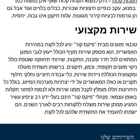
תקלות קלות
– ניתן למצוא תקלות קלות שאף אינן נפוצות כמו
במנוע, עקב כנפיים חיצוניות שבורות, כבלים בלויים ועוד אבל גם
הן גורמות לבעיות קירור מגוונות. עלות תיקונן אינו גבוה, יחסית.
שירות מקצועי
טכנאי מזגנים מבית "פיקס קור" יגיע לכל לקוח במהירות
האפשרית. הוא מספק שירות מקיף הכולל ייעוץ לגבי המזגן
המתאים לכל חדר ומבנה, התקנות, שירותי תחזוקה שוטפת כולל
ניקוי מזגנים תקופתי, וכמון, תיקונים. ברשותו תשתית מעולה
ומקצועית הכוללת ניידות שירות, כלי עבודה חיוניים וחלקי חילוף
תקניים או כאלו המאושרים על ידי יצרניות מערכות המיזוג. בגלל כל
היתרונות הללו מומלץ לקבל ממנו שירות ולא לנסות לפתור תקלות
באופן עצמאי. מנהלי "פיקס קור" הינם בעלי ידע רב וניסיון עשיר
המגיע ממתן שירות מוצלח ללקוחות רבים לאורך השנים. הם
ישמחו להעמיד את התשתית שלהם לכל לקוח.
השירותים שלנו