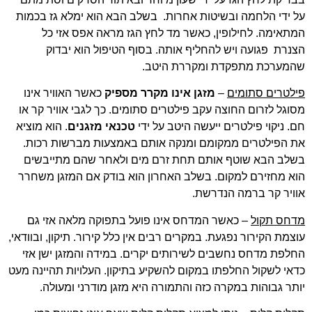
על ידי הלחמה ובשיטות אחרות. בשלב הבא הוא ימלא גז בכמות
המתאימה. לחילופין, כאשר מד לחץ הגז מראה אפס אזי כל
הצנרת פגועה ויש להחליף אותה. בסוף הטיפול הוא יבדוק
שהמערכת מתפקדת ומקררת היטב.
פילטרים סתומים
–
מזגן אינו מקרר מספיק
כאשר האוויר אינו
מסוגל לזרום החוצה עקב פילטרים סתומים. כך לגבי אוויר קר או
חם. ניקוי פילטרים ייעשה היטב על ידי
טכנאי מזגנים
. הוא מוציא
את הפילטרים ממקומם ומנקה אותם באמצעות מברשות רכות.
בשלב הבא שוטף אותם תחת זרם מים ולאחר שהם מתייבשים
הוא מחזירם למקום. בשלב האחרון הוא בודק אם המזגן משחרר
אוויר קר ברמה הנדרשת.
מדחס תקול
– כאשר המדחס אינו פועל בתפוקה מלאה אזי גם
עוצמת הקירור נפגעת. במקרים רבים אין כלל קירור. תיקון, ובוודאי,
החלפת מדחס נחשבים לשירותים יקרים. במידה והמזגן ישן אזי
כדאי לשקול החלפתו במקום להשקיע בתיקון. העלויות תהיינה מעט
יותר גבוהות במקרה כזה והתמורה היא מזגן מודרני ומעולה.